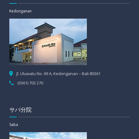
Kedonganan
Jl. Uluwatu No. 69 A, Kedonganan – Bali 80361
(0361) 703 270
サバ分院
Saba