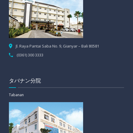
Jl. Raya Pantai Saba No. 9, Gianyar – Bali 80581
(0361) 300 3333
タバナン分院
Tabanan