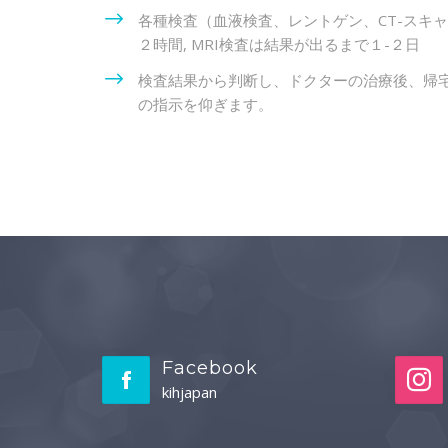
各種検査（血液検査、レントゲン、CT-スキャ
２時間, MRI検査は結果が出るまで１-２日
検査結果から判断し、ドクターの治療後、帰宅
の指示を仰ぎます。
Facebook
kihjapan