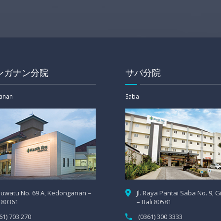
ンガナン分院
サバ分院
anan
Saba
 Uluwatu No. 69 A, Kedonganan –
Jl. Raya Pantai Saba No. 9, 
i 80361
– Bali 80581
61) 703 270
(0361) 300 3333