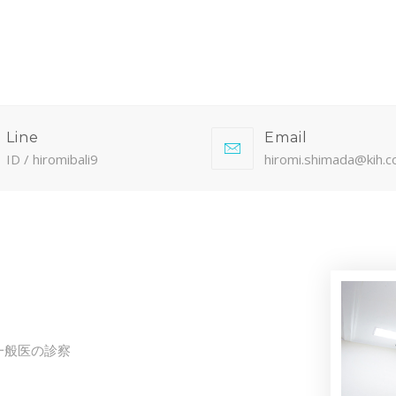
Line
Email
ID / hiromibali9
hiromi.shimada@kih.co
一般医の診察