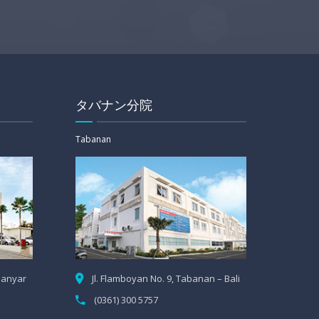
タバナン分院
Tabanan
Gianyar
Jl. Flamboyan No. 9, Tabanan – Bali
(0361) 300 5757