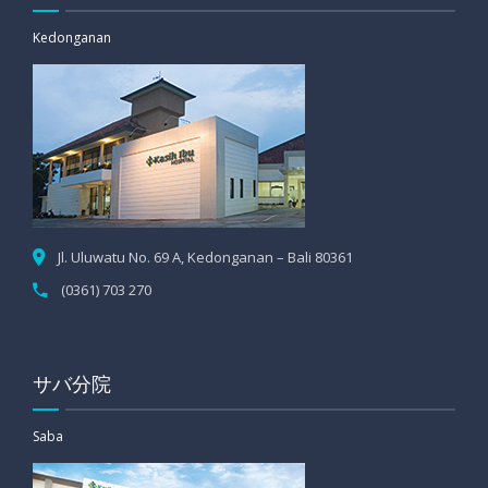
Kedonganan
Jl. Uluwatu No. 69 A, Kedonganan – Bali 80361
(0361) 703 270
サバ分院
Saba