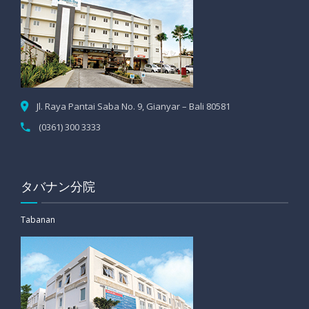
Jl. Raya Pantai Saba No. 9, Gianyar – Bali 80581
(0361) 300 3333
タバナン分院
Tabanan